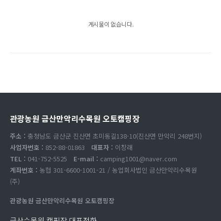
게시물이 없습니다.
관광농원 금산만악리수목원 오토캠핑장
주소 :
충청남도 금산군 진산면 초미동길138-10(진산면 만악리 248번지)
사업자번호 :
852-88-01863
대표자 :
이창래
TEL :
041-752-5525
E-mail :
camping1001@naver.com
계좌번호 :
농협 301-6600-1001-21 / 농업회사법인 금산만악리수목원
(주)
관광농원 금산만악리수목원 오토캠핑장
금산수목원 캠핑장 대표전화