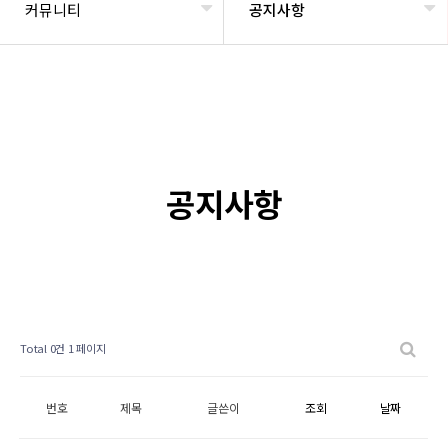
커뮤니티
공지사항
공지사항
Total 0건
1 페이지
번호
제목
글쓴이
조회
날짜