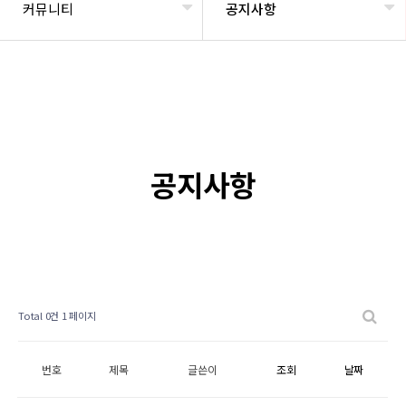
커뮤니티
공지사항
공지사항
Total 0건
1 페이지
번호
제목
글쓴이
조회
날짜