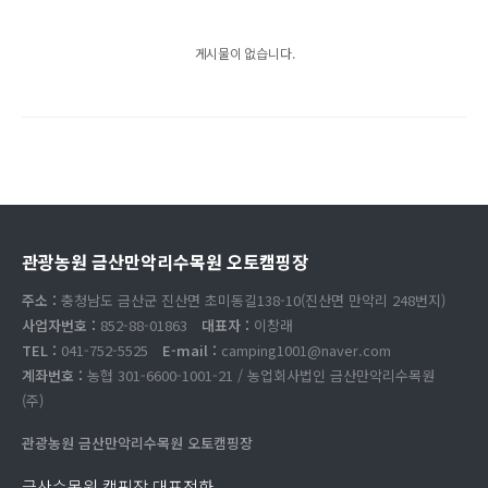
게시물이 없습니다.
관광농원 금산만악리수목원 오토캠핑장
주소 :
충청남도 금산군 진산면 초미동길138-10(진산면 만악리 248번지)
사업자번호 :
852-88-01863
대표자 :
이창래
TEL :
041-752-5525
E-mail :
camping1001@naver.com
계좌번호 :
농협 301-6600-1001-21 / 농업회사법인 금산만악리수목원
(주)
관광농원 금산만악리수목원 오토캠핑장
금산수목원 캠핑장 대표전화