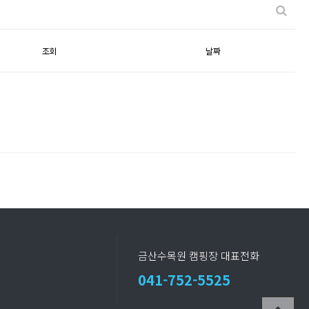
조회
날짜
금산수목원 캠핑장 대표전화
041-752-5525