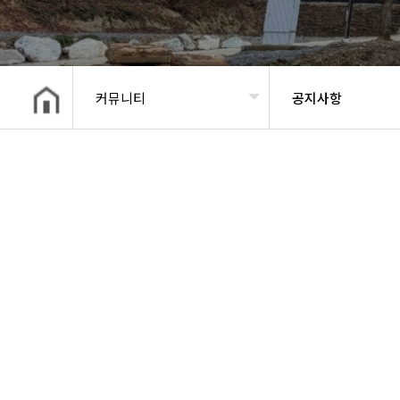
커뮤니티
공지사항