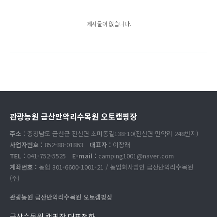
게시물이 없습니다.
관광농원 금산만악리수목원 오토캠핑장
주소 :
충청남도 금산군 진산면 초미동길138-10(진산면 만악리 248번지)
사업자번호 :
852-88-01863
대표자 :
이창래
TEL :
041-752-5525
E-mail :
camping1001@naver.com
계좌번호 :
농협 301-6600-1001-21 / 농업회사법인 금산만악리수목원
(주)
관광농원 금산만악리수목원 오토캠핑장
금산수목원 캠핑장 대표전화