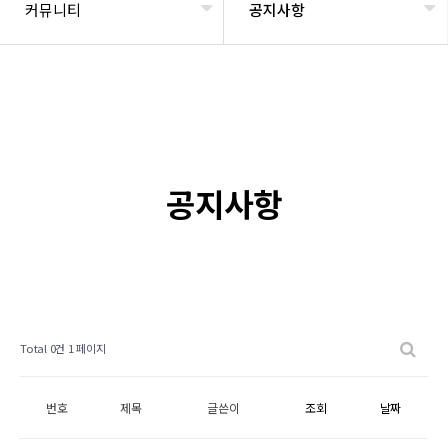
커뮤니티
공지사항
공지사항
Total 0건
1 페이지
번호
제목
글쓴이
조회
날짜