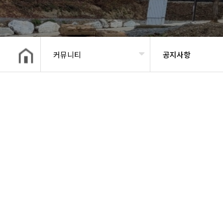
커뮤니티
공지사항