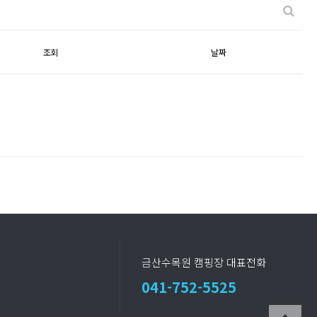
조회
날짜
금산수목원 캠핑장 대표전화
041-752-5525