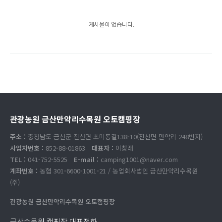
게시물이 없습니다.
관광농원 금산만악리수목원 오토캠핑장
주소 :
충청남도 금산군 진산면 초미동길138-10(진산면 만악리 248번지)
사업자번호 :
852-88-01863
대표자 :
이창래
TEL :
041-752-5525
E-mail :
camping1001@naver.com
계좌번호 :
농협 301-6600-1001-21 / 농업회사법인 금산만악리수목원
(주)
관광농원 금산만악리수목원 오토캠핑장
금산수목원 캠핑장 대표전화