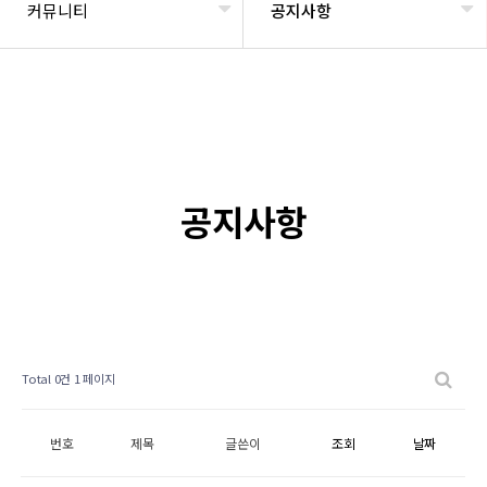
커뮤니티
공지사항
공지사항
Total 0건
1 페이지
번호
제목
글쓴이
조회
날짜