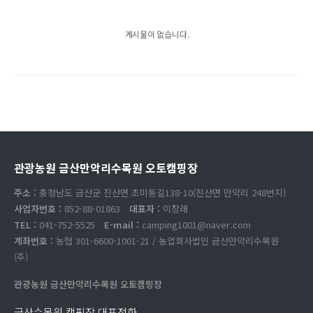
게시물이 없습니다.
관광농원 금산만악리수목원 오토캠핑장
주소 :
충청남도 금산군 진산면 초미동길138-10(진산면 만악리 248번지)
사업자번호 :
852-88-01863
대표자 :
이창래
TEL :
041-752-5525
E-mail :
camping1001@naver.com
계좌번호 :
농협 301-6600-1001-21 / 농업회사법인 금산만악리수목원
(주)
관광농원 금산만악리수목원 오토캠핑장
금산수목원 캠핑장 대표전화