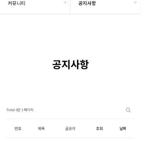
커뮤니티
공지사항
공지사항
Total 0건
1 페이지
번호
제목
글쓴이
조회
날짜