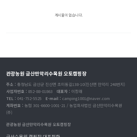
게시물이 없습니다.
관광농원 금산만악리수목원 오토캠핑장
주소 :
충청남도 금산군 진산면 초미동길138-10(진산면 만악리 248번지)
사업자번호 :
852-88-01863
대표자 :
이창래
TEL :
041-752-5525
E-mail :
camping1001@naver.com
계좌번호 :
농협 301-6600-1001-21 / 농업회사법인 금산만악리수목원
(주)
관광농원 금산만악리수목원 오토캠핑장
금산수목원 캠핑장 대표전화