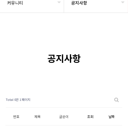
커뮤니티
공지사항
공지사항
Total 0건
1 페이지
번호
제목
글쓴이
조회
날짜