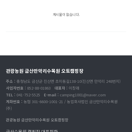
게시물이 없습니다.
관광농원 금산만악리수목원 오토캠핑장
주소 :
충청남도 금산군 진산면 초미동길138-10(진산면 만악리 248번지)
사업자번호 :
852-88-01863
대표자 :
이창래
TEL :
041-752-5525
E-mail :
camping1001@naver.com
계좌번호 :
농협 301-6600-1001-21 / 농업회사법인 금산만악리수목원
(주)
관광농원 금산만악리수목원 오토캠핑장
금산수목원 캠핑장 대표전화