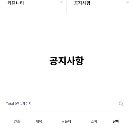
커뮤니티
공지사항
공지사항
Total 0건
1 페이지
번호
제목
글쓴이
조회
날짜