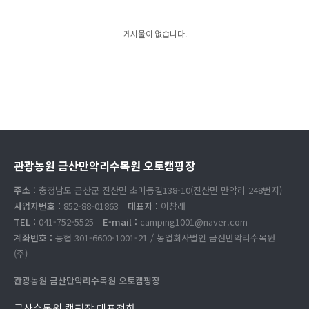
게시물이 없습니다.
관광농원 금산만악리수목원 오토캠핑장
주소 :
충청남도 금산군 진산면 초미동길138-10(진산면 만악리 248번지)
사업자번호 :
852-88-01863
대표자 :
이창래
TEL :
041-752-5525
E-mail :
camping1001@naver.com
계좌번호 :
농협 301-6600-1001-21 / 농업회사법인 금산만악리수목원
(주)
관광농원 금산만악리수목원 오토캠핑장
금산수목원 캠핑장 대표전화