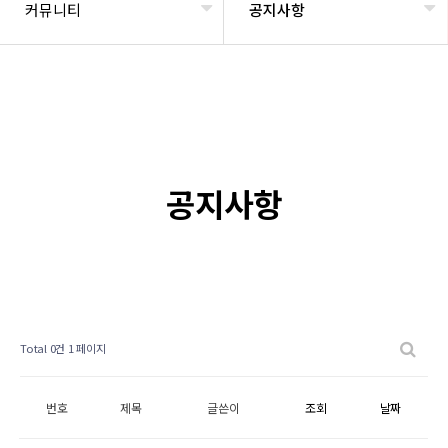
커뮤니티
공지사항
공지사항
Total 0건
1 페이지
번호
제목
글쓴이
조회
날짜