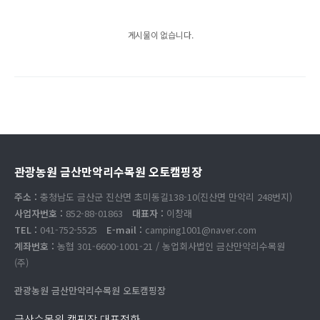
게시물이 없습니다.
관광농원 금산만악리수목원 오토캠핑장
주소 :
충청남도 금산군 진산면 초미동길138-10(진산면 만악리 248번지)
사업자번호 :
852-88-01863
대표자 :
이창래
TEL :
041-752-5525
E-mail :
camping1001@naver.com
계좌번호 :
농협 301-6600-1001-21 / 농업회사법인 금산만악리수목원
(주)
관광농원 금산만악리수목원 오토캠핑장
금산수목원 캠핑장 대표전화