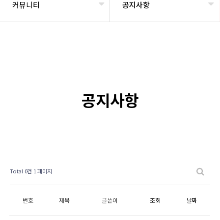
커뮤니티
공지사항
공지사항
Total 0건
1 페이지
번호
제목
글쓴이
조회
날짜