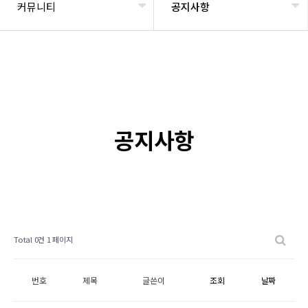
커뮤니티
공지사항
공지사항
Total 0건
1 페이지
번호
제목
글쓴이
조회
날짜