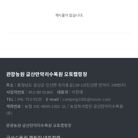
게시물이 없습니다.
관광농원 금산만악리수목원 오토캠핑장
주소 :
충청남도 금산군 진산면 초미동길138-10(진산면 만악리 248번지)
사업자번호 :
852-88-01863
대표자 :
이창래
TEL :
041-752-5525
E-mail :
camping1001@naver.com
계좌번호 :
농협 301-6600-1001-21 / 농업회사법인 금산만악리수목원
(주)
관광농원 금산만악리수목원 오토캠핑장
금산수목원 캠핑장 대표전화