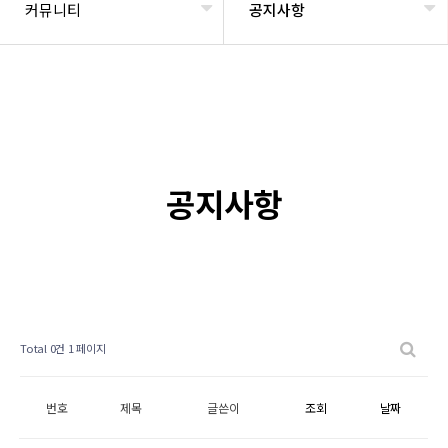
커뮤니티
공지사항
공지사항
Total 0건
1 페이지
번호
제목
글쓴이
조회
날짜