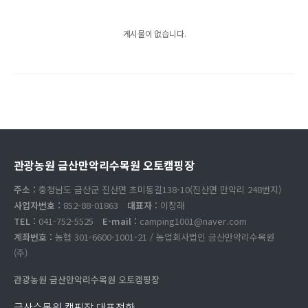
게시물이 없습니다.
관광농원 금산만악리수목원 오토캠핑장
주소 :
충청남도 금산군 진산면 초미동길138-10(진산면 만악리 248번지)
사업자번호 :
852-88-01863
대표자 :
이창래
TEL :
041-752-5525
E-mail :
camping1001@naver.com
계좌번호 :
농협 301-6600-1001-21 / 농업회사법인 금산만악리수목원
(주)
관광농원 금산만악리수목원 오토캠핑장
금산수목원 캠핑장 대표전화