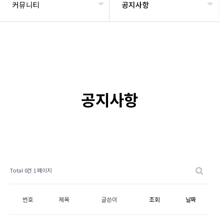
커뮤니티
공지사항
공지사항
Total 0건
1 페이지
번호
제목
글쓴이
조회
날짜