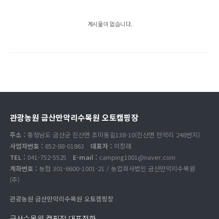
게시물이 없습니다.
관광농원 금산만악리수목원 오토캠핑장
주소 :
충청남도 금산군 진산면 초미동길138-10(진산면 만악리 248번지)
사업자번호 :
852-88-01863
대표자 :
이창래
TEL :
041-752-5525
E-mail :
camping1001@naver.com
계좌번호 :
농협 301-6600-1001-21 / 농업회사법인 금산만악리수목원
(주)
관광농원 금산만악리수목원 오토캠핑장
금산수목원 캠핑장 대표전화