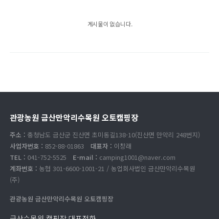
게시물이 없습니다.
관광농원 금산만악리수목원 오토캠핑장
주소 :
충청남도 금산군 진산면 초미동길138-10(진산면 만악리 248번지)
사업자번호 :
852-88-01863
대표자 :
이창래
TEL :
041-752-5525
E-mail :
camping1001@naver.com
계좌번호 :
농협 301-6600-1001-21 / 농업회사법인 금산만악리수목원
(주)
관광농원 금산만악리수목원 오토캠핑장
금산수목원 캠핑장 대표전화