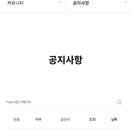
커뮤니티
공지사항
공지사항
Total 0건
1 페이지
번호
제목
글쓴이
조회
날짜