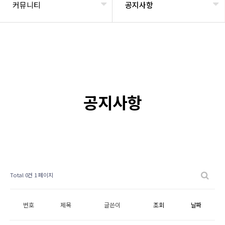
커뮤니티
공지사항
공지사항
Total 0건
1 페이지
번호
제목
글쓴이
조회
날짜