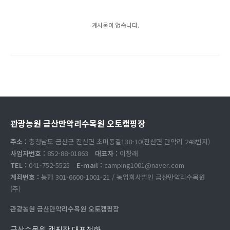
게시물이 없습니다.
관광농원 금산만악리수목원 오토캠핑장
주소 :
충청남도 금산군 진산면 초미동길138-10(진산면 만악리 248번지)
사업자번호 :
852-88-01863
대표자 :
이창래
TEL :
041-752-5525
E-mail :
camping1001@naver.com
계좌번호 :
농협 301-6600-1001-21 / 농업회사법인 금산만악리수목원
(주)
관광농원 금산만악리수목원 오토캠핑장
금산수목원 캠핑장 대표전화