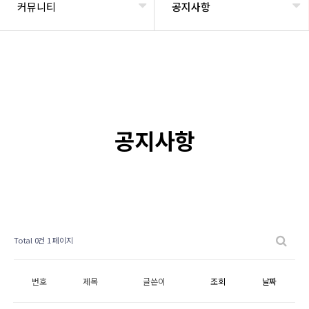
커뮤니티
공지사항
공지사항
Total 0건
1 페이지
번호
제목
글쓴이
조회
날짜