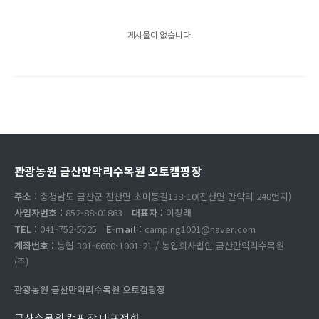
게시물이 없습니다.
관광농원 금산만악리수목원 오토캠핑장
주소 :
충청남도 금산군 진산면 초미동길138-10(진산면 만악리 248번지)
사업자번호 :
852-88-01863
대표자 :
이창래
TEL :
041-752-5525
E-mail :
camping1001@naver.com
계좌번호 :
농협 301-6600-1001-21 / 농업회사법인 금산만악리수목원
(주)
관광농원 금산만악리수목원 오토캠핑장
금산수목원 캠핑장 대표전화