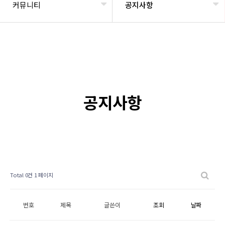
커뮤니티
공지사항
공지사항
Total 0건
1 페이지
번호
제목
글쓴이
조회
날짜