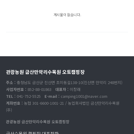
게시물이 없습니다.
관광농원 금산만악리수목원 오토캠핑장
주소 :
충청남도 금산군 진산면 초미동길138-10(진산면 만악리 248번지)
사업자번호 :
852-88-01863
대표자 :
이창래
TEL :
041-752-5525
E-mail :
camping1001@naver.com
계좌번호 :
농협 301-6600-1001-21 / 농업회사법인 금산만악리수목원
(주)
관광농원 금산만악리수목원 오토캠핑장
금산수목원 캠핑장 대표전화