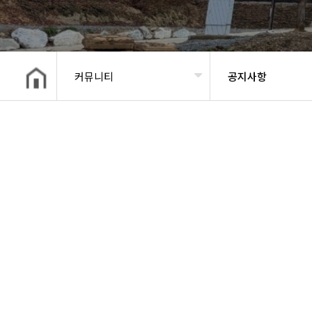
커뮤니티
공지사항