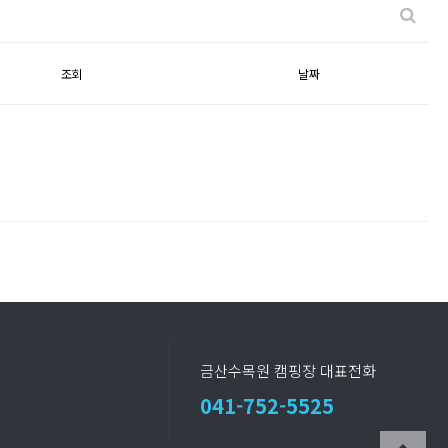
조회
날짜
금산수목원 캠핑장 대표전화
041-752-5525