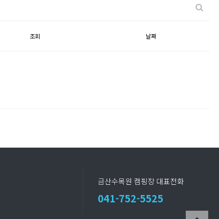
조회
날짜
금산수목원 캠핑장 대표전화
041-752-5525