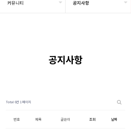
커뮤니티
공지사항
공지사항
Total 0건
1 페이지
번호
제목
글쓴이
조회
날짜