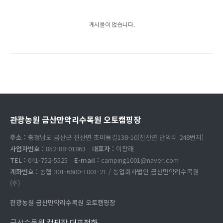
게시물이 없습니다.
관광농원 금산만악리수목원 오토캠핑장
주소 :
충청남도 금산군 진산면 초미동길138-10(진산면 만악리 248번지)
사업자번호 :
852-88-01863
대표자 :
이창래
TEL :
041-752-5525
E-mail :
camping1001@naver.com
계좌번호 :
농협 301-6600-1001-21 / 농업회사법인 금산만악리수목원
(주)
관광농원 금산만악리수목원 오토캠핑장
금산수목원 캠핑장 대표전화