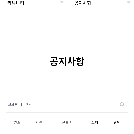
커뮤니티
공지사항
공지사항
Total 0건
1 페이지
번호
제목
글쓴이
조회
날짜