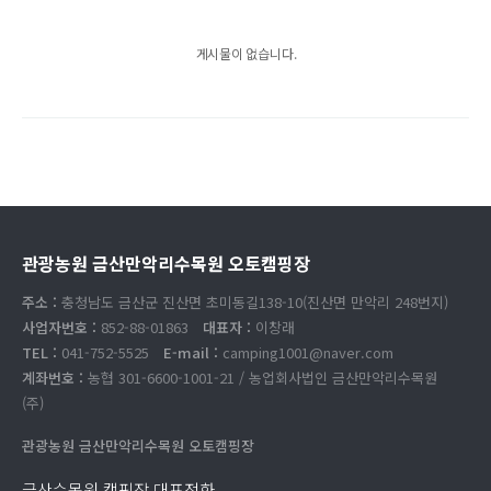
게시물이 없습니다.
관광농원 금산만악리수목원 오토캠핑장
주소 :
충청남도 금산군 진산면 초미동길138-10(진산면 만악리 248번지)
사업자번호 :
852-88-01863
대표자 :
이창래
TEL :
041-752-5525
E-mail :
camping1001@naver.com
계좌번호 :
농협 301-6600-1001-21 / 농업회사법인 금산만악리수목원
(주)
관광농원 금산만악리수목원 오토캠핑장
금산수목원 캠핑장 대표전화