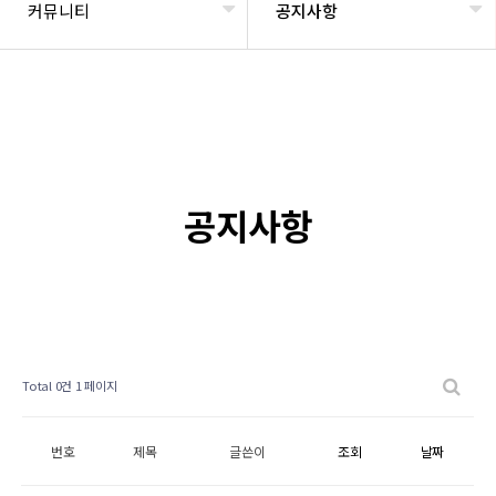
커뮤니티
공지사항
공지사항
Total 0건
1 페이지
번호
제목
글쓴이
조회
날짜