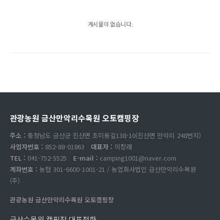
게시물이 없습니다.
관광농원 금산만악리수목원 오토캠핑장
주소 :
충청남도 금산군 진산면 초미동길138-10(진산면 만악리 248번지)
사업자번호 :
852-88-01863
대표자 :
이창래
TEL :
041-752-5525
E-mail :
camping1001@naver.com
계좌번호 :
농협 301-6600-1001-21 / 농업회사법인 금산만악리수목원
(주)
관광농원 금산만악리수목원 오토캠핑장
금산수목원 캠핑장 대표전화