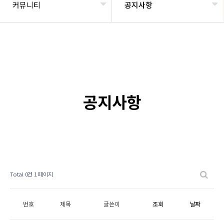
커뮤니티
공지사항
공지사항
Total 0건
1 페이지
번호
제목
글쓴이
조회
날짜