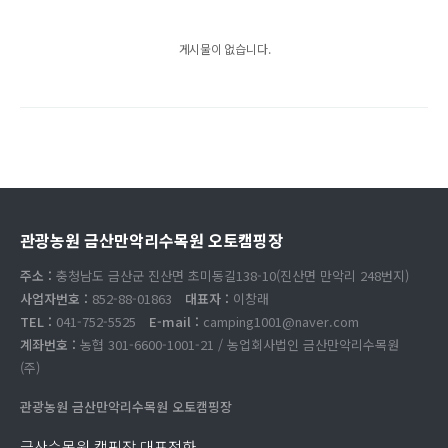
게시물이 없습니다.
관광농원 금산만악리수목원 오토캠핑장
주소 :
충청남도 금산군 진산면 초미동길138-10(진산면 만악리 248번지)
사업자번호 :
852-88-01863
대표자 :
이창래
TEL :
041-752-5525
E-mail :
camping1001@naver.com
계좌번호 :
농협 301-6600-1001-21 / 농업회사법인 금산만악리수목원
(주)
관광농원 금산만악리수목원 오토캠핑장
금산수목원 캠핑장 대표전화