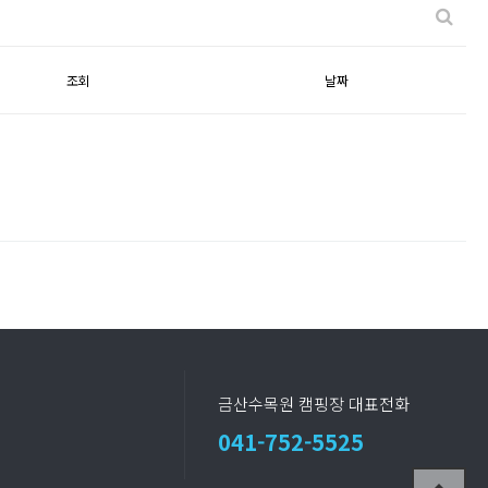
조회
날짜
금산수목원 캠핑장 대표전화
041-752-5525