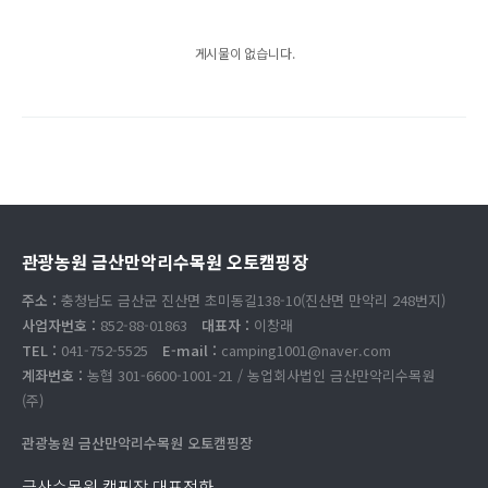
게시물이 없습니다.
관광농원 금산만악리수목원 오토캠핑장
주소 :
충청남도 금산군 진산면 초미동길138-10(진산면 만악리 248번지)
사업자번호 :
852-88-01863
대표자 :
이창래
TEL :
041-752-5525
E-mail :
camping1001@naver.com
계좌번호 :
농협 301-6600-1001-21 / 농업회사법인 금산만악리수목원
(주)
관광농원 금산만악리수목원 오토캠핑장
금산수목원 캠핑장 대표전화