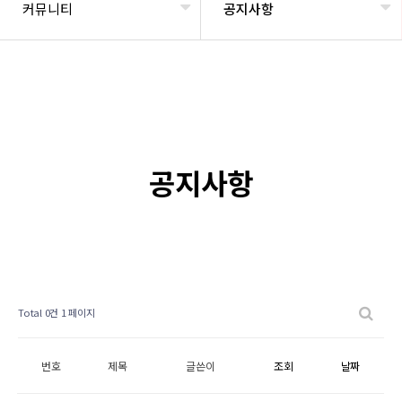
커뮤니티
공지사항
공지사항
Total 0건
1 페이지
번호
제목
글쓴이
조회
날짜