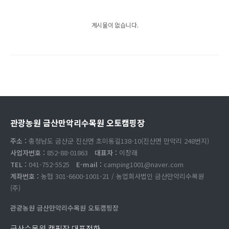
게시물이 없습니다.
관광농원 금산만악리수목원 오토캠핑장
주소 :
충청남도 금산군 진산면 초미동길138-10(진산면 만악리 248번지)
사업자번호 :
852-88-01863
대표자 :
이창래
TEL :
041-752-5525
E-mail :
camping1001@naver.com
계좌번호 :
농협 301-6600-1001-21 / 농업회사법인 금산만악리수목원
(주)
관광농원 금산만악리수목원 오토캠핑장
금산수목원 캠핑장 대표전화