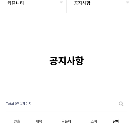
커뮤니티
공지사항
공지사항
Total 0건
1 페이지
번호
제목
글쓴이
조회
날짜