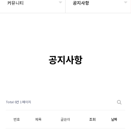
커뮤니티
공지사항
공지사항
Total 0건
1 페이지
번호
제목
글쓴이
조회
날짜