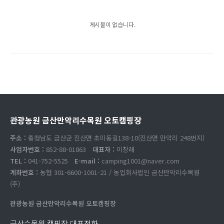
게시물이 없습니다.
관광농원 금산만악리수목원 오토캠핑장
주소 :
충청남도 금산군 진산면 초미동길138-10(진산면 만악리 248번지)
사업자번호 :
852-88-01863
대표자 :
이창래
TEL :
041-752-5525
E-mail :
camping1001@naver.com
계좌번호 :
농협 301-6600-1001-21 / 농업회사법인 금산만악리수목원
(주)
관광농원 금산만악리수목원 오토캠핑장
금산수목원 캠핑장 대표전화