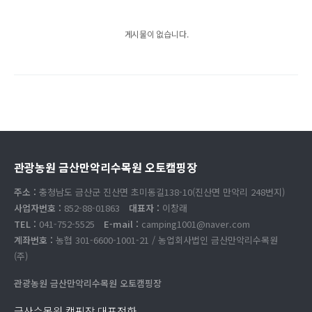
게시물이 없습니다.
관광농원 금산만악리수목원 오토캠핑장
주소 :
충청남도 금산군 진산면 초미동길138-10(진산면 만악리 248번지)
사업자번호 :
852-88-01863
대표자 :
이창래
TEL :
041-752-5525
E-mail :
camping1001@naver.com
계좌번호 :
농협 301-6600-1001-21 / 농업회사법인 금산만악리수목원
(주)
관광농원 금산만악리수목원 오토캠핑장
금산수목원 캠핑장 대표전화