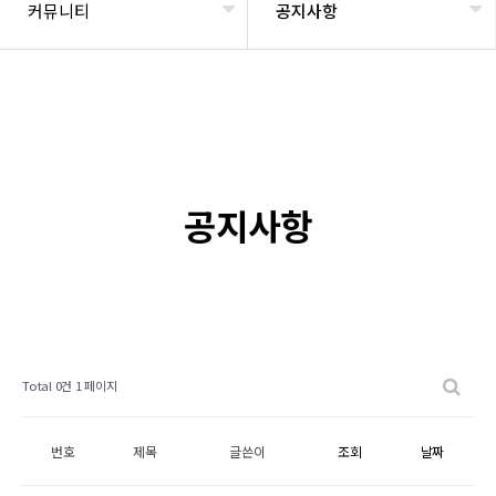
커뮤니티
공지사항
공지사항
Total 0건
1 페이지
번호
제목
글쓴이
조회
날짜