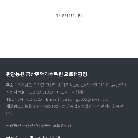
게시물이 없습니다.
관광농원 금산만악리수목원 오토캠핑장
주소 :
충청남도 금산군 진산면 초미동길138-10(진산면 만악리 248번지)
사업자번호 :
852-88-01863
대표자 :
이창래
TEL :
041-752-5525
E-mail :
camping1001@naver.com
계좌번호 :
농협 301-6600-1001-21 / 농업회사법인 금산만악리수목원
(주)
관광농원 금산만악리수목원 오토캠핑장
금산수목원 캠핑장 대표전화