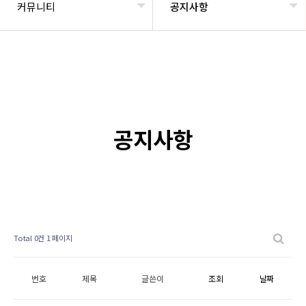
커뮤니티
공지사항
공지사항
Total 0건
1 페이지
번호
제목
글쓴이
조회
날짜