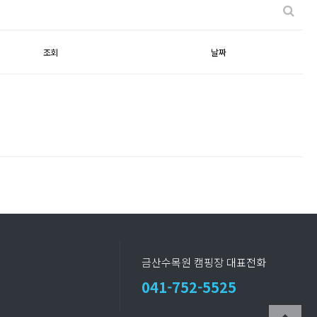
조회
날짜
금산수목원 캠핑장 대표전화
041-752-5525