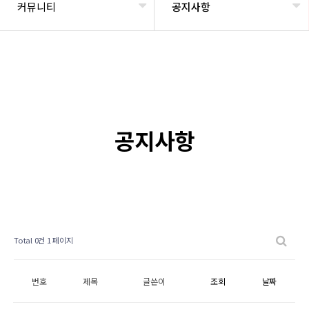
커뮤니티
공지사항
공지사항
Total 0건
1 페이지
번호
제목
글쓴이
조회
날짜