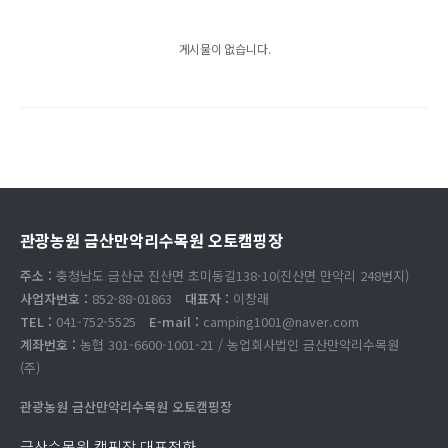
게시물이 없습니다.
관광농원 금산만악리수목원 오토캠핑장
주소 :
충청남도 금산군 진산면 초미동길138-10(진산면 만악리 248번지)
사업자번호 :
852-88-01863
대표자 :
이창래
TEL :
041-752-5525
E-mail :
camping1001@naver.com
계좌번호 :
농협 301-6600-1001-21 / 농업회사법인 금산만악리수목원
(주)
관광농원 금산만악리수목원 오토캠핑장
금산수목원 캠핑장 대표전화