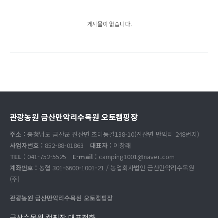
게시물이 없습니다.
관광농원 금산만악리수목원 오토캠핑장
주소 :
충청남도 금산군 진산면 초미동길138-10(진산면 만악리 248번지)
사업자번호 :
852-88-01863
대표자 :
이창래
TEL :
041-752-5525
E-mail :
camping1001@naver.com
계좌번호 :
농협 301-6600-1001-21 / 농업회사법인 금산만악리수목원
(주)
관광농원 금산만악리수목원 오토캠핑장
금산수목원 캠핑장 대표전화