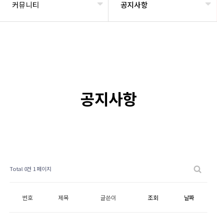
커뮤니티
공지사항
공지사항
Total 0건
1 페이지
번호
제목
글쓴이
조회
날짜