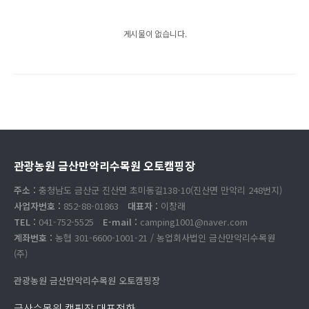
게시물이 없습니다.
관광농원 금산만악리수목원 오토캠핑장
주소 :
충청남도 금산군 진산면 초미동길138-10(진산면 만악리 248번지)
사업자번호 :
852-88-01863
대표자 :
이창래
TEL :
041-752-5525
E-mail :
camping1001@naver.com
계좌번호 :
농협 301-6600-1001-21 / 농업회사법인 금산만악리수목원
(주)
관광농원 금산만악리수목원 오토캠핑장
금산수목원 캠핑장 대표전화