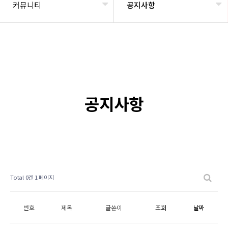
커뮤니티
공지사항
공지사항
Total 0건
1 페이지
번호
제목
글쓴이
조회
날짜