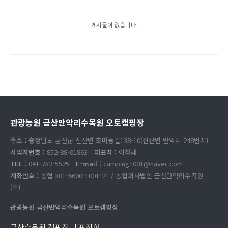
게시물이 없습니다.
관광농원 금산만악리수목원 오토캠핑장
주소 :
충청남도 금산군 진산면 초미동길138-10(진산면 만악리 248번지)
사업자번호 :
852-88-01863
대표자 :
이창래
TEL :
041-752-5525
E-mail :
camping1001@naver.com
계좌번호 :
농협 301-6600-1001-21 / 농업회사법인 금산만악리수목원
(주)
관광농원 금산만악리수목원 오토캠핑장
금산수목원 캠핑장 대표전화