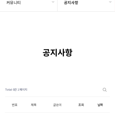
커뮤니티
공지사항
공지사항
Total 0건
1 페이지
번호
제목
글쓴이
조회
날짜