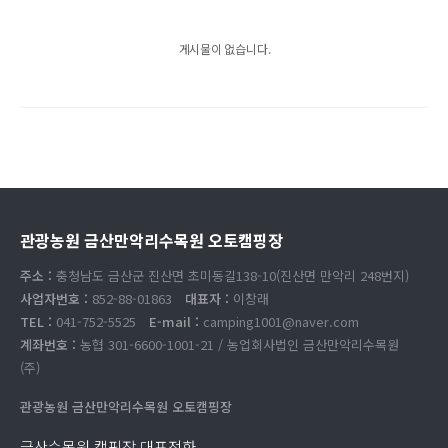
게시물이 없습니다.
관광농원 금산만악리수목원 오토캠핑장
주소 :
충청남도 금산군 진산면 초미동길138-10(진산면 만악리 248번지)
사업자번호 :
852-88-01863
대표자 :
이창래
TEL :
041-752-5525
E-mail :
camping1001@naver.com
계좌번호 :
농협 301-6600-1001-21 / 농업회사법인 금산만악리수목원
(주)
관광농원 금산만악리수목원 오토캠핑장
금산수목원 캠핑장 대표전화