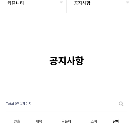
커뮤니티
공지사항
공지사항
Total 0건
1 페이지
번호
제목
글쓴이
조회
날짜