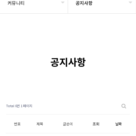
커뮤니티
공지사항
공지사항
Total 0건
1 페이지
번호
제목
글쓴이
조회
날짜