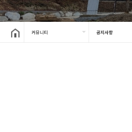
커뮤니티
공지사항