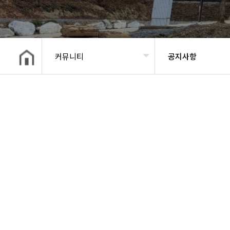
커뮤니티
공지사항