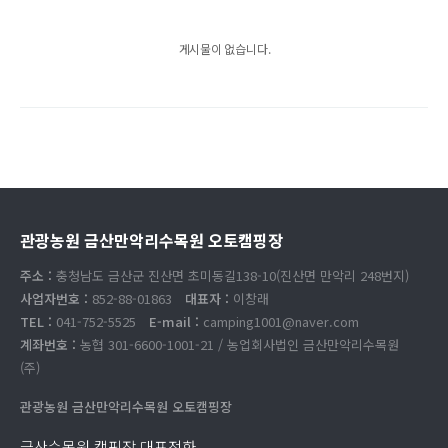
게시물이 없습니다.
관광농원 금산만악리수목원 오토캠핑장
주소 :
충청남도 금산군 진산면 초미동길138-10(진산면 만악리 248번지)
사업자번호 :
852-88-01863
대표자 :
이창래
TEL :
041-752-5525
E-mail :
camping1001@naver.com
계좌번호 :
농협 301-6600-1001-21 / 농업회사법인 금산만악리수목원
(주)
관광농원 금산만악리수목원 오토캠핑장
금산수목원 캠핑장 대표전화