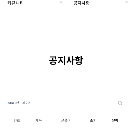
커뮤니티
공지사항
공지사항
Total 0건
1 페이지
번호
제목
글쓴이
조회
날짜