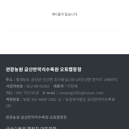
게시물이 없습니다.
관광농원 금산만악리수목원 오토캠핑장
주소 :
충청남도 금산군 진산면 초미동길138-10(진산면 만악리 248번지)
사업자번호 :
852-88-01863
대표자 :
이창래
TEL :
041-752-5525
E-mail :
camping1001@naver.com
계좌번호 :
농협 301-6600-1001-21 / 농업회사법인 금산만악리수목원
(주)
관광농원 금산만악리수목원 오토캠핑장
금산수목원 캠핑장 대표전화