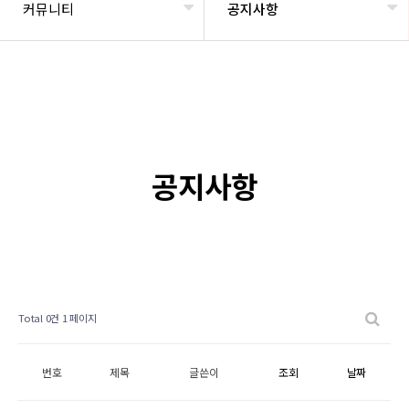
커뮤니티
공지사항
공지사항
Total 0건
1 페이지
번호
제목
글쓴이
조회
날짜