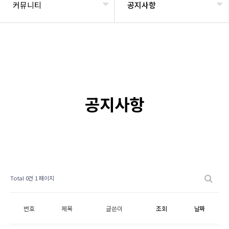
커뮤니티
공지사항
공지사항
Total 0건
1 페이지
번호
제목
글쓴이
조회
날짜