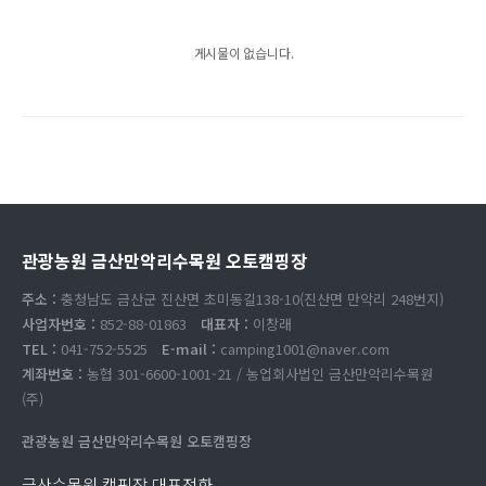
게시물이 없습니다.
관광농원 금산만악리수목원 오토캠핑장
주소 :
충청남도 금산군 진산면 초미동길138-10(진산면 만악리 248번지)
사업자번호 :
852-88-01863
대표자 :
이창래
TEL :
041-752-5525
E-mail :
camping1001@naver.com
계좌번호 :
농협 301-6600-1001-21 / 농업회사법인 금산만악리수목원
(주)
관광농원 금산만악리수목원 오토캠핑장
금산수목원 캠핑장 대표전화