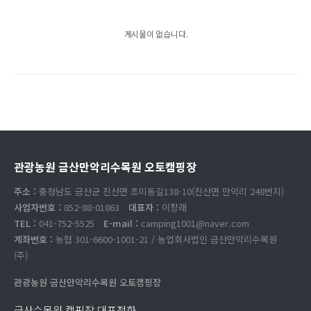
게시물이 없습니다.
관광농원 금산만악리수목원 오토캠핑장
주소 :
충청남도 금산군 진산면 초미동길138-10(진산면 만악리 248번지)
사업자번호 :
852-88-01863
대표자 :
이창래
TEL :
041-752-5525
E-mail :
camping1001@naver.com
계좌번호 :
농협 301-6600-1001-21 / 농업회사법인 금산만악리수목원
(주)
관광농원 금산만악리수목원 오토캠핑장
금산수목원 캠핑장 대표전화