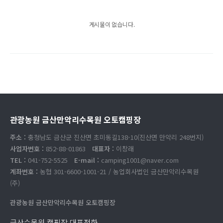
게시물이 없습니다.
관광농원 금산만악리수목원 오토캠핑장
주소 :
충청남도 금산군 진산면 초미동길138-10(진산면 만악리 248번지)
사업자번호 :
852-88-01863
대표자 :
이창래
TEL :
041-752-5525
E-mail :
camping1001@naver.com
계좌번호 :
농협 301-6600-1001-21 / 농업회사법인 금산만악리수목원
(주)
관광농원 금산만악리수목원 오토캠핑장
금산수목원 캠핑장 대표전화