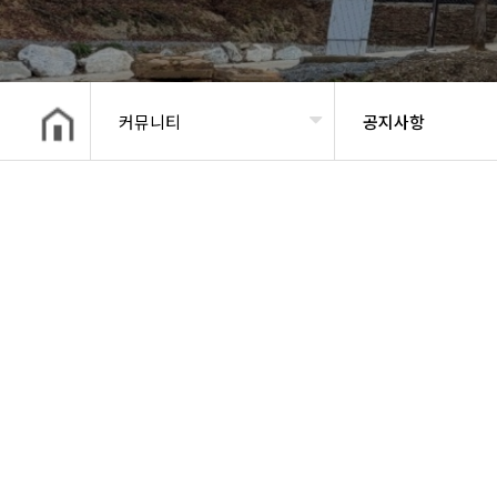
커뮤니티
공지사항