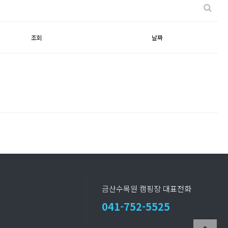
조회
날짜
금산수목원 캠핑장 대표전화
041-752-5525