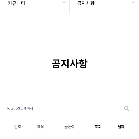
커뮤니티
공지사항
공지사항
Total 0건
1 페이지
번호
제목
글쓴이
조회
날짜