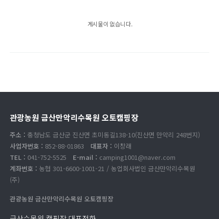
게시물이 없습니다.
관광농원 금산만악리수목원 오토캠핑장
주소 :
충청남도 금산군 진산면 초미동길138-10(진산면 만악리 248번지)
사업자번호 :
852-88-01863
대표자 :
이창래
TEL :
041-752-5525
E-mail :
camping1001@naver.com
계좌번호 :
농협 301-6600-1001-21 / 농업회사법인 금산만악리수목원
(주)
관광농원 금산만악리수목원 오토캠핑장
금산수목원 캠핑장 대표전화