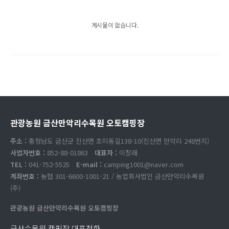
게시물이 없습니다.
관광농원 금산만악리수목원 오토캠핑장
주소 :
충청남도 금산군 진산면 초미동길138-10(진산면 만악리 248번지)
사업자번호 :
852-88-01863
대표자 :
이창래
TEL :
041-752-5525
E-mail :
camping1001@naver.com
계좌번호 :
농협 301-6600-1001-21 / 농업회사법인 금산만악리수목원
(주)
관광농원 금산만악리수목원 오토캠핑장
금산수목원 캠핑장 대표전화