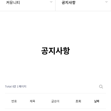
커뮤니티
공지사항
공지사항
Total 0건
1 페이지
번호
제목
글쓴이
조회
날짜