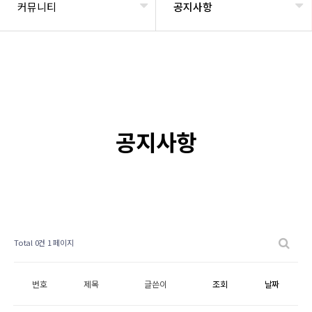
커뮤니티
공지사항
공지사항
Total 0건
1 페이지
번호
제목
글쓴이
조회
날짜