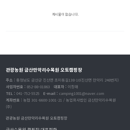
게시물이 없습니다.
관광농원 금산만악리수목원 오토캠핑장
주소 :
충청남도 금산군 진산면 초미동길138-10(진산면 만악리 248번지)
사업자번호 :
852-88-01863
대표자 :
이창래
TEL :
041-752-5525
E-mail :
camping1001@naver.com
계좌번호 :
농협 301-6600-1001-21 / 농업회사법인 금산만악리수목원
(주)
관광농원 금산만악리수목원 오토캠핑장
금산수목원 캠핑장 대표전화